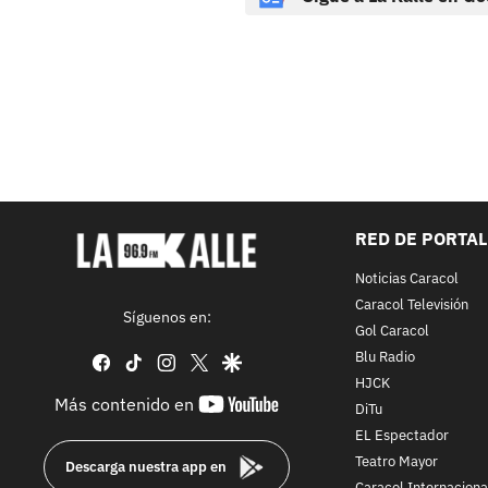
RED DE PORTA
Noticias Caracol
Caracol Televisión
Síguenos en:
Gol Caracol
Blu Radio
facebook
tiktok
instagram
twitter
google
HJCK
youtube-
Más contenido en
DiTu
footer
EL Espectador
Teatro Mayor
Descarga nuestra app en
Caracol Internaciona