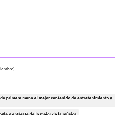
tiembre)
 de primera mano el mejor contenido de entretenimiento y
ogle y entérate de lo mejor de la música