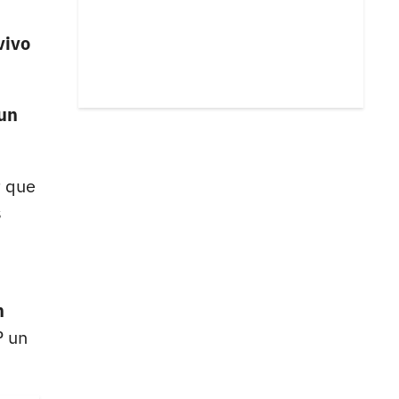
vivo
 un
t que
s
n
P un