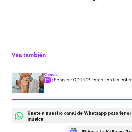
Vea también:
Ciencia
¡Póngase GORRO! Estas son las enfer
Únete a nuestro canal de Whatsapp para tener
música
Sigue a La Kalle en Go