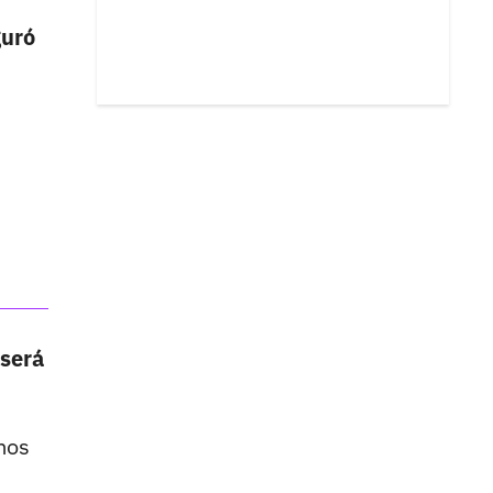
guró
 será
mos