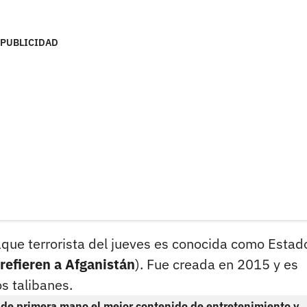
PUBLICIDAD
ataque terrorista del jueves es conocida como Estad
 refieren a Afganistán
). Fue creada en 2015 y es
s talibanes.
 de primera mano el mejor contenido de entretenimiento y