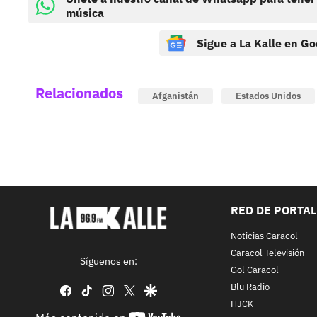
música
Sigue a La Kalle en Go
Relacionados
Afganistán
Estados Unidos
RED DE PORTA
Noticias Caracol
Caracol Televisión
Síguenos en:
Gol Caracol
Blu Radio
facebook
tiktok
instagram
twitter
google
HJCK
youtube-