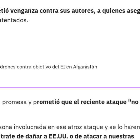
ió venganza contra sus autores, a quienes ase
 atentados.
drones contra objetivo del EI en Afganistán
u promesa y p
rometió que el reciente ataque "no
sona involucrada en ese atroz ataque y se lo hare
rate de dañar a EE.UU. o de atacar a nuestras