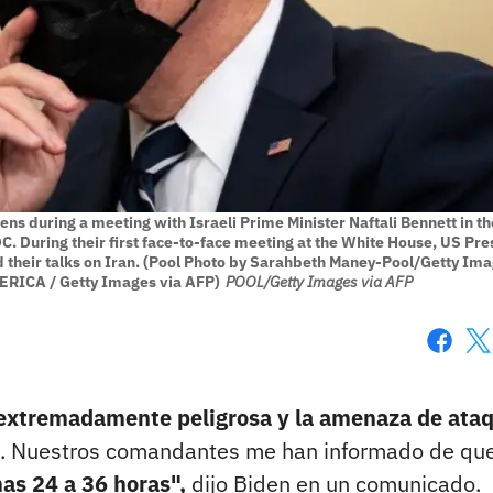
 during a meeting with Israeli Prime Minister Naftali Bennett in th
C. During their first face-to-face meeting at the White House, US Pre
d their talks on Iran. (Pool Photo by Sarahbeth Maney-Pool/Getty Im
RICA / Getty Images via AFP)
POOL/Getty Images via AFP
Faceboo
X
o extremadamente peligrosa y la amenaza de ata
lta. Nuestros comandantes me han informado de qu
as 24 a 36 horas",
dijo Biden en un comunicado.