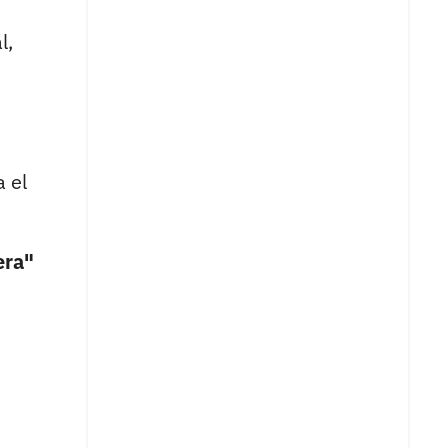
l,
 el
era"