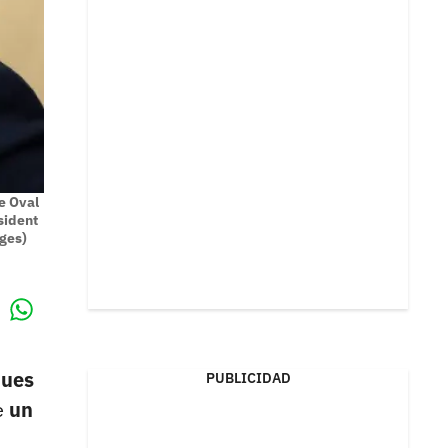
e Oval
sident
ages)
Whatsapp
k
ques
PUBLICIDAD
e
un