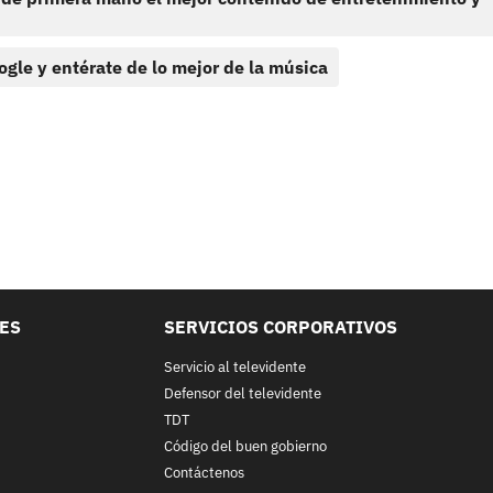
ogle y entérate de lo mejor de la música
LES
SERVICIOS CORPORATIVOS
Servicio al televidente
Defensor del televidente
TDT
Código del buen gobierno
Contáctenos