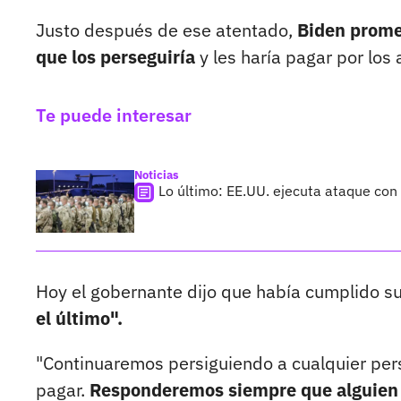
Justo después de ese atentado,
Biden promet
que los perseguiría
y les haría pagar por los
Te puede interesar
Noticias
Lo último: EE.UU. ejecuta ataque con 
Hoy el gobernante dijo que había cumplido s
el último".
"Continuaremos persiguiendo a cualquier per
pagar.
Responderemos siempre que alguien t