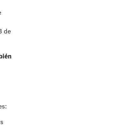
e
3 de
bién
es:
as