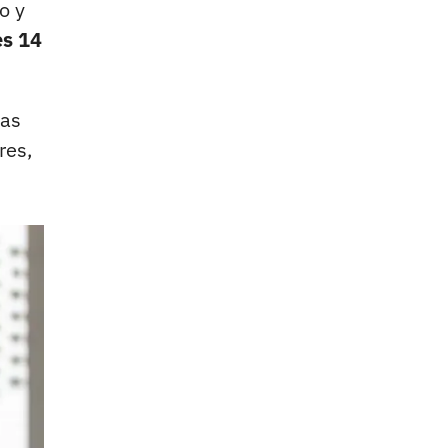
o y
es 14
vas
res,