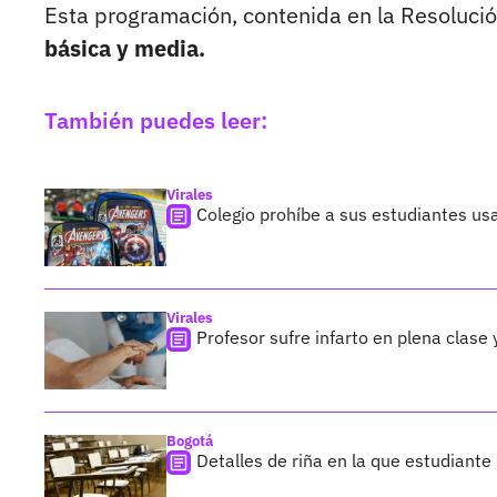
Esta programación, contenida en la Resoluc
básica y media.
También puedes leer:
Virales
Colegio prohíbe a sus estudiantes u
Virales
Profesor sufre infarto en plena clase
Bogotá
Detalles de riña en la que estudiant