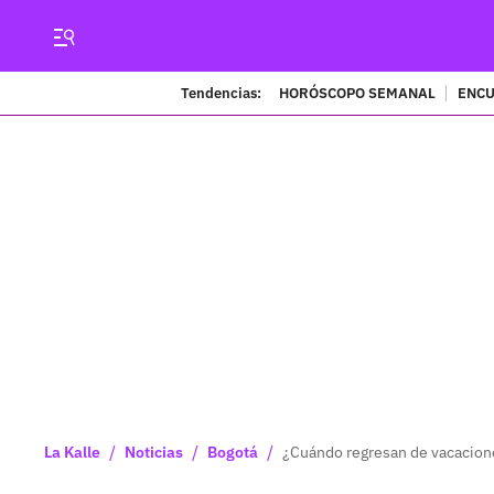
Tendencias:
HORÓSCOPO SEMANAL
ENCU
/
/
/
La Kalle
Noticias
Bogotá
¿Cuándo regresan de vacacione