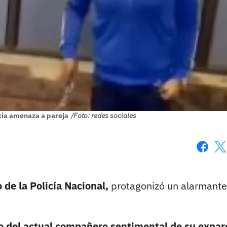
cía amenaza a pareja
/Foto: redes sociales
Faceboo
X
 de la Policía Nacional,
protagonizó un alarmante
io del actual compañero sentimental de su expar