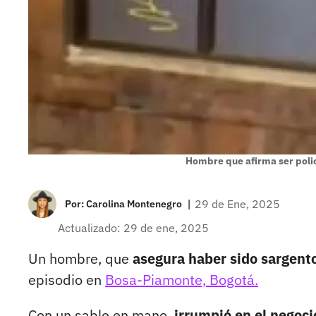
Hombre que afirma ser poli
|
29 de Ene, 2025
Por:
Carolina Montenegro
Actualizado: 29 de ene, 2025
Un hombre, que
asegura haber sido sargento
episodio en
Bosa-Piamonte, Bogotá.
Con un sable en mano,
irrumpió en el negoc