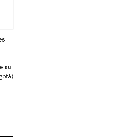
es
e su
gotá)