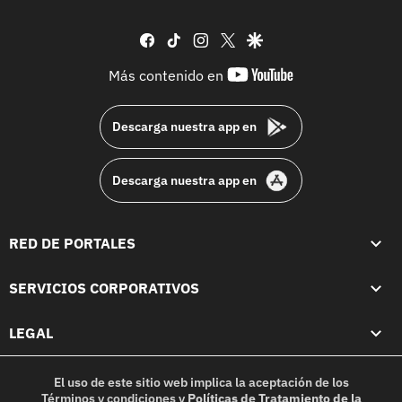
facebook
tiktok
instagram
twitter
google
youtube-
Más contenido en
footer
Descarga nuestra app en
Descarga nuestra app en
RED DE PORTALES
SERVICIOS CORPORATIVOS
LEGAL
El uso de este sitio web implica la aceptación de los
Términos y condiciones
y
Políticas de Tratamiento de la