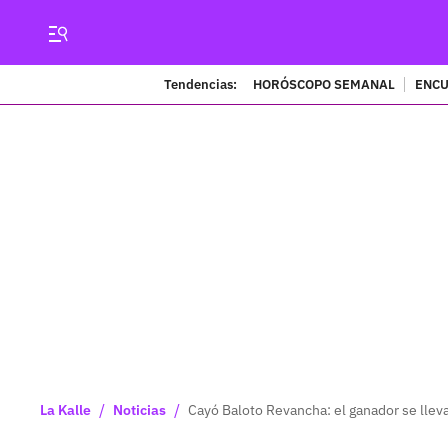
Tendencias:
HORÓSCOPO SEMANAL
ENCU
/
/
La Kalle
Noticias
Cayó Baloto Revancha: el ganador se lleva