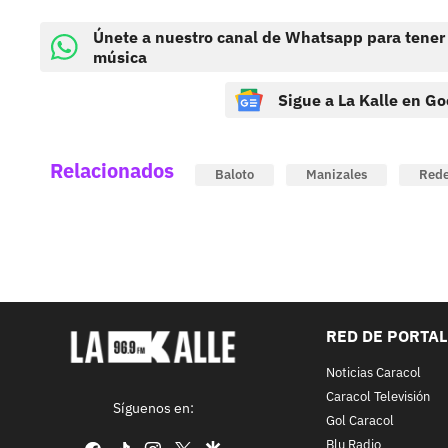
Únete a nuestro canal de Whatsapp para tener
música
Sigue a La Kalle en Go
Relacionados
Baloto
Manizales
Rede
RED DE PORTA
Noticias Caracol
Caracol Televisión
Síguenos en:
Gol Caracol
Blu Radio
facebook
tiktok
instagram
twitter
google