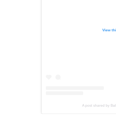
View th
A post shared by Ba