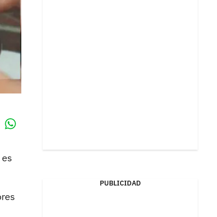
Whatsapp
k
 es
PUBLICIDAD
ores