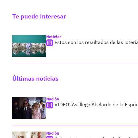
Te puede interesar
Noticias
Estos son los resultados de las loterí
Últimas noticias
Nación
VIDEO: Así llegó Abelardo de la Esprie
Nación