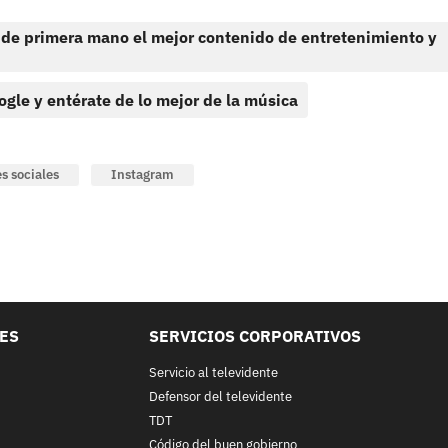
 de primera mano el mejor contenido de entretenimiento y
ogle y entérate de lo mejor de la música
s sociales
Instagram
LES
SERVICIOS CORPORATIVOS
Servicio al televidente
Defensor del televidente
TDT
Código del buen gobierno