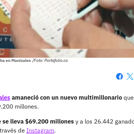
cha en Manizales
/Foto: Portafolio.co
Faceboo
X
ales
amaneció con un nuevo multimillonario
que
.200 millones.
e se lleva $69.200 millones
y a los 26.442 ganad
 través de
Instagram
.