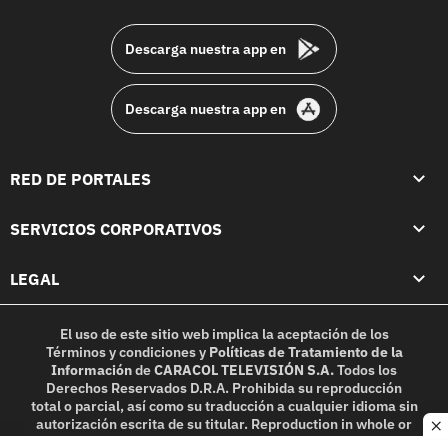
footer
Descarga nuestra app en
Descarga nuestra app en
RED DE PORTALES
SERVICIOS CORPORATIVOS
LEGAL
El uso de este sitio web implica la aceptación de los
Términos y condiciones
y
Políticas de Tratamiento de la
Información
de
CARACOL TELEVISIÓN S.A.
Todos los
Derechos Reservados D.R.A. Prohibida su reproducción
total o parcial, así como su traducción a cualquier idioma sin
autorización escrita de su titular. Reproduction in whole or
c
in part, or translation without written permission is