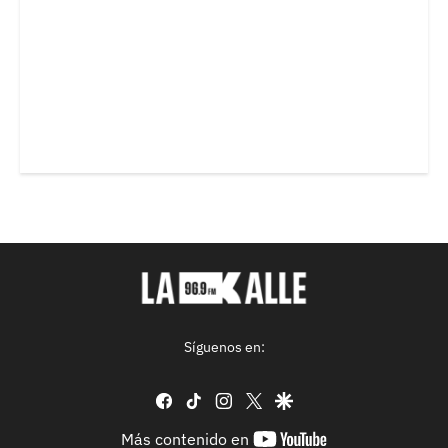
Síguenos en:
facebook
tiktok
instagram
twitter
google
youtube-
Más contenido en