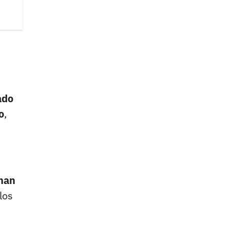
ado
o
,
 han
los