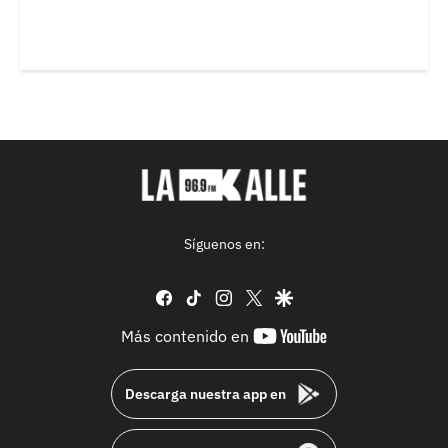
Síguenos en:
facebook
tiktok
instagram
twitter
google
youtube-
Más contenido en
footer
Descarga nuestra app en