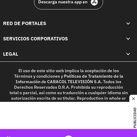
Descarga nuestra app en
RED DE PORTALES
SERVICIOS CORPORATIVOS
LEGAL
El uso de este sitio web implica la aceptación de los
Términos y condiciones
y
Políticas de Tratamiento de la
Información
de
CARACOL TELEVISIÓN S.A.
Todos los
Derechos Reservados D.R.A. Prohibida su reproducción
total o parcial, así como su traducción a cualquier idioma sin
autorización escrita de su titular. Reproduction in whole or
c
in part, or translation without written permission is
prohibited. All rights reserved 2025.
PUBLICIDAD
MIEMBRO DE: