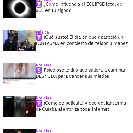
¿Cómo influencia el ECLIPSE total de
SOL en tu signo?
Música
¡Qué susto! El día en que apareció un
FANTASMA en concierto de Yeison Jiménez
Noticias
Psicólogo le dijo que saliera a caminar
DESNUDA para vencer sus miedos
Noticias
¡Como de película! Video del fantasma
de Cuiabá aterroriza toda Internet
Noticias