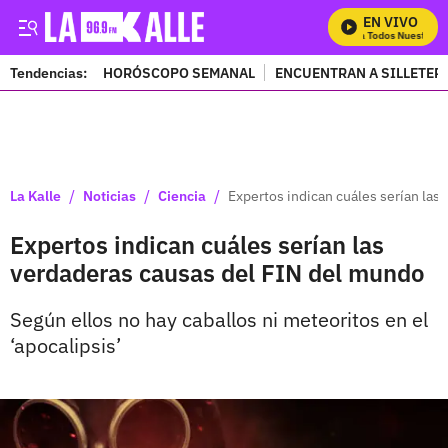
EN VIVO
Mira Todos Nuestros P
Tendencias:
HORÓSCOPO SEMANAL
ENCUENTRAN A SILLETER
PUBLICIDAD
/
/
/
La Kalle
Noticias
Ciencia
Expertos indican cuáles serían las
Expertos indican cuáles serían las
verdaderas causas del FIN del mundo
Según ellos no hay caballos ni meteoritos en el
‘apocalipsis’