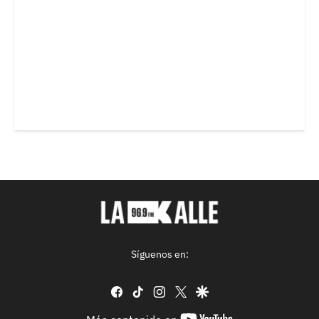
Síguenos en:
facebook
tiktok
instagram
twitter
google
youtube-