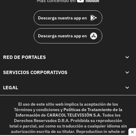
Más contenido en
footer
Descarga nuestra app en
Descarga nuestra app en
RED DE PORTALES
SERVICIOS CORPORATIVOS
LEGAL
El uso de este sitio web implica la aceptación de los
Términos y condiciones
y
Políticas de Tratamiento de la
Información
de
CARACOL TELEVISIÓN S.A.
Todos los
Derechos Reservados D.R.A. Prohibida su reproducción
total o parcial, así como su traducción a cualquier idioma sin
autorización escrita de su titular. Reproduction in whole or
c