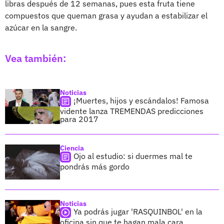
libras después de 12 semanas, pues esta fruta tiene
compuestos que queman grasa y ayudan a estabilizar el
azúcar en la sangre.
Vea también:
Noticias
¡Muertes, hijos y escándalos! Famosa
vidente lanza TREMENDAS predicciones
para 2017
Ciencia
Ojo al estudio: si duermes mal te
pondrás más gordo
Noticias
Ya podrás jugar 'RASQUINBOL' en la
oficina sin que te hagan mala cara