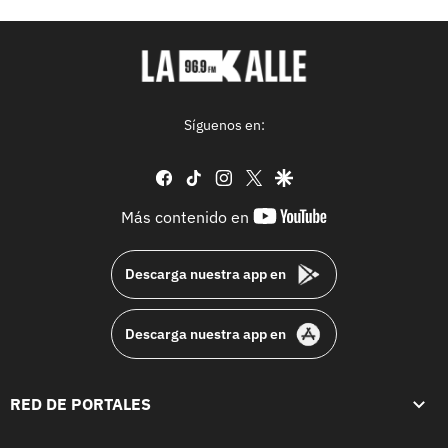
Síguenos en:
facebook
tiktok
instagram
twitter
google
youtube-
Más contenido en
footer
Descarga nuestra app en
Descarga nuestra app en
RED DE PORTALES