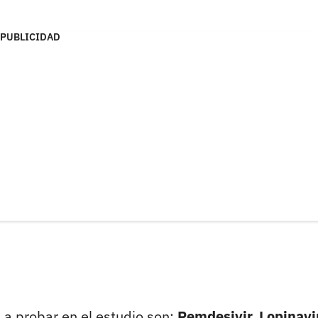
PUBLICIDAD
s a probar en el estudio son:
Remdesivir, Lopinavi