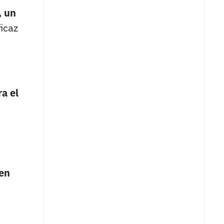
, un
icaz
ra el
 en