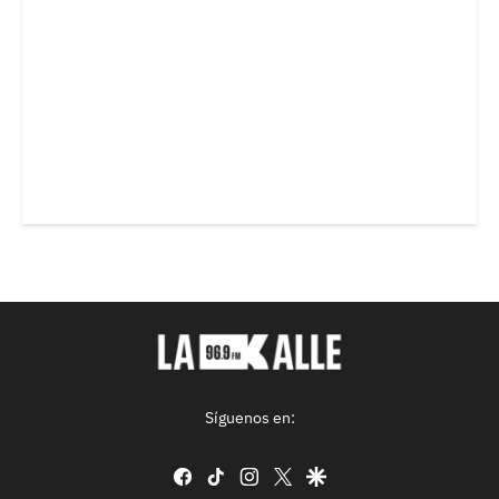
Síguenos en:
facebook
tiktok
instagram
twitter
google