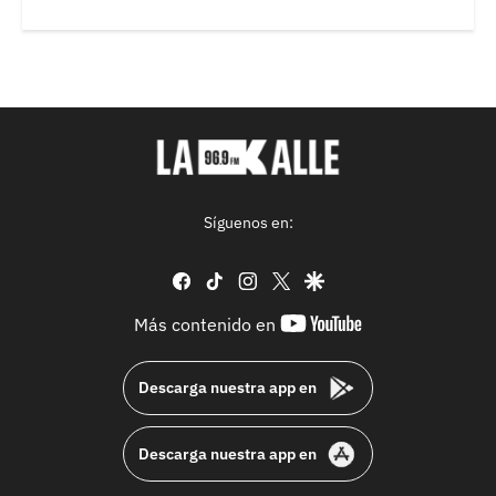
Síguenos en:
facebook
tiktok
instagram
twitter
google
youtube-
Más contenido en
footer
Descarga nuestra app en
Descarga nuestra app en