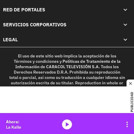
RED DE PORTALES
SERVICIOS CORPORATIVOS
LEGAL
El uso de este sitio web implica la aceptación de los
Términos y condiciones
y
Políticas de Tratamiento de la
Información
de
CARACOL TELEVISIÓN S.A.
Todos los
Derechos Reservados D.R.A. Prohibida su reproducción
total o parcial, así como su traducción a cualquier idioma sin
autorización escrita de su titular. Reproduction in whole or
c
in part, or translation without written permission is
prohibited. All rights reserved 2025.
PUBLICIDAD
MIEMBRO DE:
media-icon
La Kalle