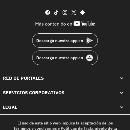
facebook
tiktok
instagram
twitter
google
youtube-
Más contenido en
footer
Descarga nuestra app en
Descarga nuestra app en
RED DE PORTALES
SERVICIOS CORPORATIVOS
LEGAL
El uso de este sitio web implica la aceptación de los
Términos y condiciones
y
Políticas de Tratamiento de la