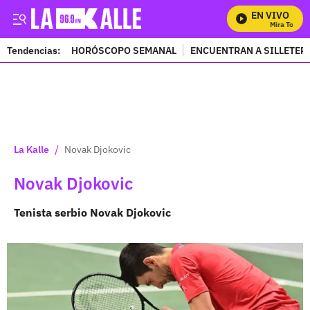
EN VIVO
Mira Todos Nu
Tendencias:
HORÓSCOPO SEMANAL
ENCUENTRAN A SILLETER
PUBLICIDAD
/
La Kalle
Novak Djokovic
Novak Djokovic
Tenista serbio
Novak Djokovic