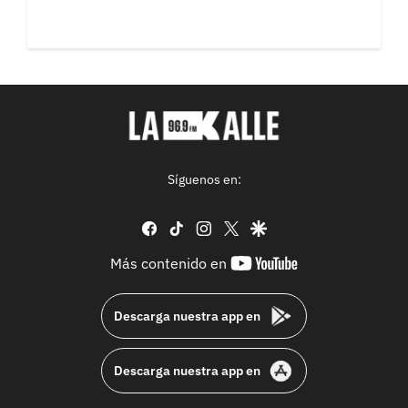
Síguenos en:
facebook
tiktok
instagram
twitter
google
youtube-
Más contenido en
footer
Descarga nuestra app en
Descarga nuestra app en