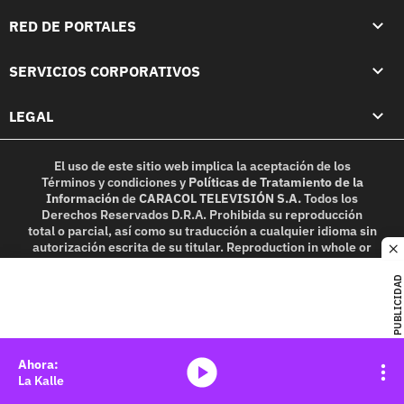
RED DE PORTALES
SERVICIOS CORPORATIVOS
LEGAL
El uso de este sitio web implica la aceptación de los
Términos y condiciones
y
Políticas de Tratamiento de la
Información
de
CARACOL TELEVISIÓN S.A.
Todos los
Derechos Reservados D.R.A. Prohibida su reproducción
total o parcial, así como su traducción a cualquier idioma sin
autorización escrita de su titular. Reproduction in whole or
c
in part, or translation without written permission is
prohibited. All rights reserved 2025.
PUBLICIDAD
MIEMBRO DE:
media-icon
La Kalle