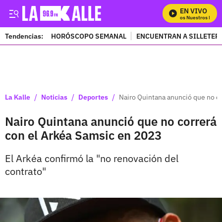
EN VIVO
Mira Todos Nuestros Progr
Tendencias:
HORÓSCOPO SEMANAL
ENCUENTRAN A SILLETER
PUBLICIDAD
/
/
/
La Kalle
Noticias
Deportes
Nairo Quintana anunció que no c
Nairo Quintana anunció que no correrá
con el Arkéa Samsic en 2023
El Arkéa confirmó la "no renovación del
contrato"