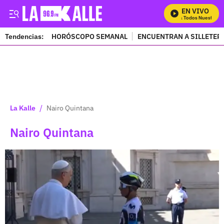
EN VIVO
Mira Todos Nuestros Pro
Tendencias:
HORÓSCOPO SEMANAL
ENCUENTRAN A SILLETER
PUBLICIDAD
/
La Kalle
Nairo Quintana
Nairo Quintana