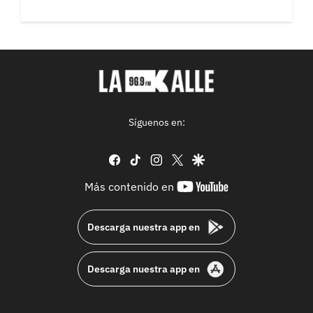
Síguenos en:
facebook
tiktok
instagram
twitter
google
youtube-
Más contenido en
footer
Descarga nuestra app en
Descarga nuestra app en