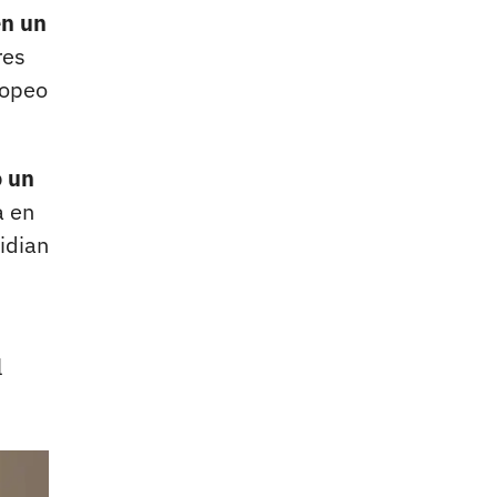
en un
res
ropeo
o un
a en
idian
l