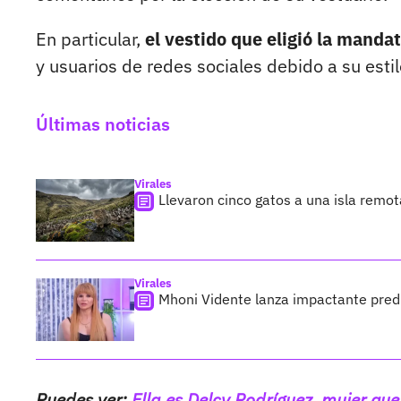
En particular,
el vestido que eligió la mandat
y usuarios de redes sociales debido a su esti
Últimas noticias
Virales
Llevaron cinco gatos a una isla remo
Virales
Mhoni Vidente lanza impactante predi
Puedes ver:
Ella es Delcy Rodríguez, mujer qu