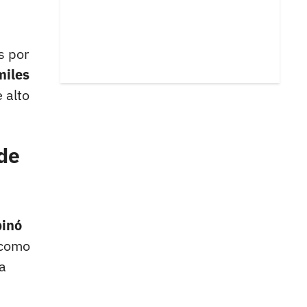
s por
miles
 alto
 de
binó
 como
a