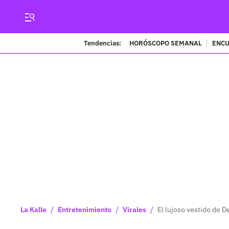
Tendencias:
HORÓSCOPO SEMANAL
ENCU
/
/
/
La Kalle
Entretenimiento
Virales
El lujoso vestido de 