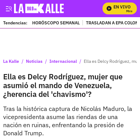
EN VIVO
Mira Todos
Tendencias:
HORÓSCOPO SEMANAL
TRASLADAN A EPA COLOM
PUBLICIDAD
/
/
/
La Kalle
Noticias
Internacional
Ella es Delcy Rodríguez, mu
Ella es Delcy Rodríguez, mujer que
asumió el mando de Venezuela,
¿herencia del 'chavismo'?
Tras la histórica captura de Nicolás Maduro, la
vicepresidenta asume las riendas de una
nación en ruinas, enfrentando la presión de
Donald Trump.