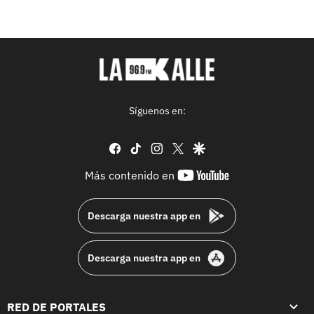
Síguenos en:
facebook
tiktok
instagram
twitter
google
youtube-
Más contenido en
footer
Descarga nuestra app en
Descarga nuestra app en
RED DE PORTALES