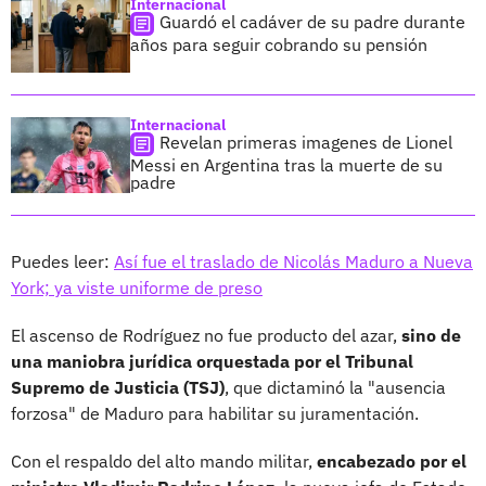
Internacional
Guardó el cadáver de su padre durante
años para seguir cobrando su pensión
Internacional
Revelan primeras imagenes de Lionel
Messi en Argentina tras la muerte de su
padre
Puedes leer:
Así fue el traslado de Nicolás Maduro a Nueva
York; ya viste uniforme de preso
El ascenso de Rodríguez no fue producto del azar,
sino de
una maniobra jurídica orquestada por el Tribunal
Supremo de Justicia (TSJ)
, que dictaminó la "ausencia
forzosa" de Maduro para habilitar su juramentación.
Con el respaldo del alto mando militar,
encabezado por el