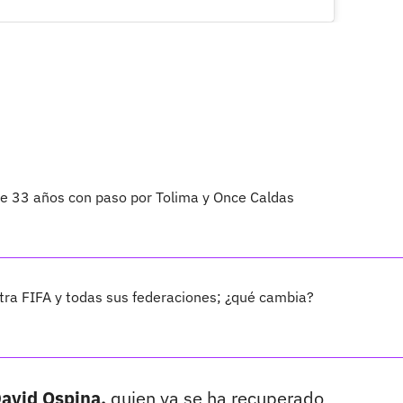
 de 33 años con paso por Tolima y Once Caldas
ra FIFA y todas sus federaciones; ¿qué cambia?
David Ospina,
quien ya se ha recuperado