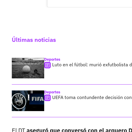
Últimas noticias
Deportes
Luto en el fútbol: murió exfutbolista
Deportes
UEFA toma contundente decisión cont
El DT
aseguró que conversó con el arquero 