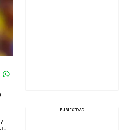
Whatsapp
k
a
PUBLICIDAD
 y
 de