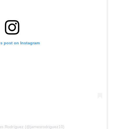
is post on Instagram
es Rodríguez (@jamesrodriguez10)