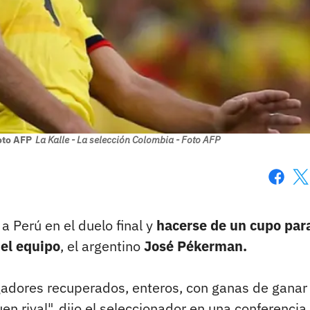
Foto AFP
La Kalle - La selección Colombia - Foto AFP
Faceboo
X
 a Perú en el duelo final y
hacerse de un cupo par
del equipo
, el argentino
José Pékerman.
gadores recuperados, enteros, con ganas de ganar
n rival", dijo el seleccionador en una conferencia