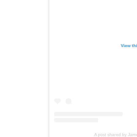
View th
A post shared by Jam