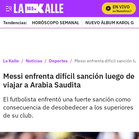
EN VIVO
Mira Todos Nuestros Progr
Tendencias:
HORÓSCOPO SEMANAL
NUEVO ÁLBUM KAROL G
PUBLICIDAD
/
/
/
La Kalle
Noticias
Deportes
Messi enfrenta difícil sanción lue
Messi enfrenta difícil sanción luego de
viajar a Arabia Saudita
El futbolista enfrentó una fuerte sanción como
consecuencia de desobedecer a los superiores
de su club.