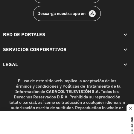
Descarga nuestra app en
RED DE PORTALES
SERVICIOS CORPORATIVOS
LEGAL
El uso de este sitio web implica la aceptación de los
Términos y condiciones
y
Políticas de Tratamiento de la
Información
de
CARACOL TELEVISIÓN S.A.
Todos los
Derechos Reservados D.R.A. Prohibida su reproducción
total o parcial, así como su traducción a cualquier idioma sin
autorización escrita de su titular. Reproduction in whole or
c
in part, or translation without written permission is
prohibited. All rights reserved 2025.
PUBLICIDAD
MIEMBRO DE: