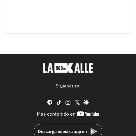
Síguenos en:
facebook
tiktok
instagram
twitter
google
youtube-
Más contenido en
footer
Descarga nuestra app en