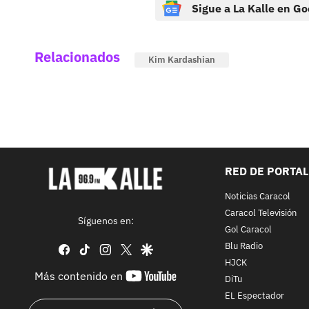
Sigue a La Kalle en Go
Relacionados
Kim Kardashian
RED DE PORTA
Noticias Caracol
Caracol Televisión
Síguenos en:
Gol Caracol
Blu Radio
facebook
tiktok
instagram
twitter
google
HJCK
youtube-
Más contenido en
DiTu
footer
EL Espectador