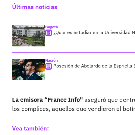
Últimas noticias
Bogotá
¿Quieres estudiar en la Universidad 
Nación
Posesión de Abelardo de la Espriella 
La emisora “France Info"
aseguró que dentro
los complices, aquellos que vendieron el botí
Vea también: