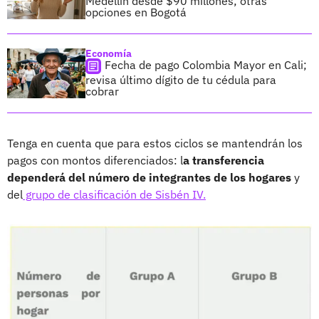
Medellín desde $90 millones; otras
opciones en Bogotá
Economía
Fecha de pago Colombia Mayor en Cali;
revisa último dígito de tu cédula para
cobrar
Tenga en cuenta que para estos ciclos se mantendrán los
pagos con montos diferenciados: l
a transferencia
dependerá del número de integrantes de los hogares
y
del
grupo de clasificación de Sisbén IV.