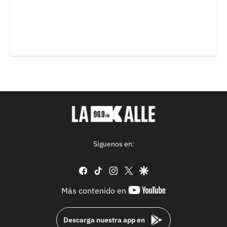
Síguenos en:
facebook
tiktok
instagram
twitter
google
youtube-
Más contenido en
footer
Descarga nuestra app en