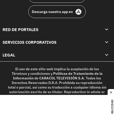
Descarga nuestra app en
RED DE PORTALES
SERVICIOS CORPORATIVOS
LEGAL
El uso de este sitio web implica la aceptación de los
Términos y condiciones
y
Políticas de Tratamiento de la
Información
de
CARACOL TELEVISIÓN S.A.
Todos los
Derechos Reservados D.R.A. Prohibida su reproducción
total o parcial, así como su traducción a cualquier idioma sin
autorización escrita de su titular. Reproduction in whole or
c
in part, or translation without written permission is
prohibited. All rights reserved 2025.
PUBLICIDAD
MIEMBRO DE: