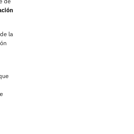
e de
ación
de la
ión
 que
de