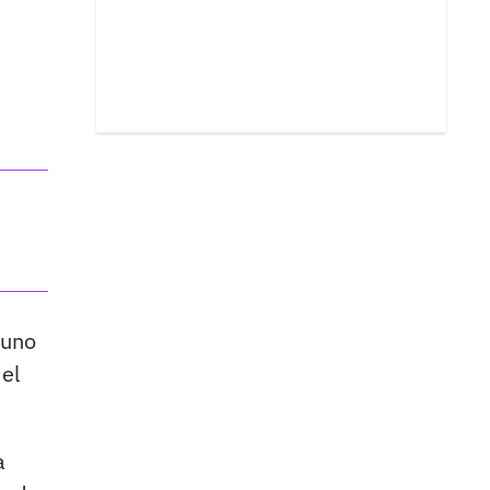
 uno
el
a