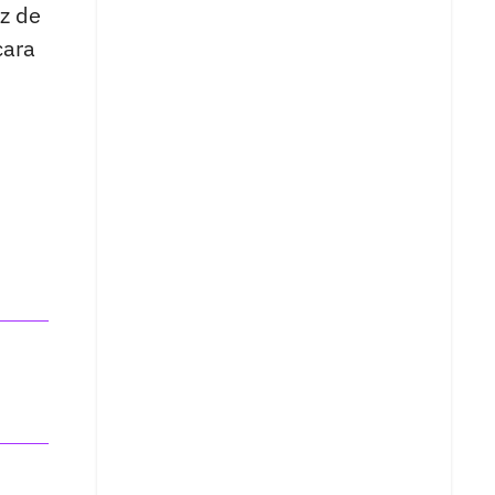
iz de
cara