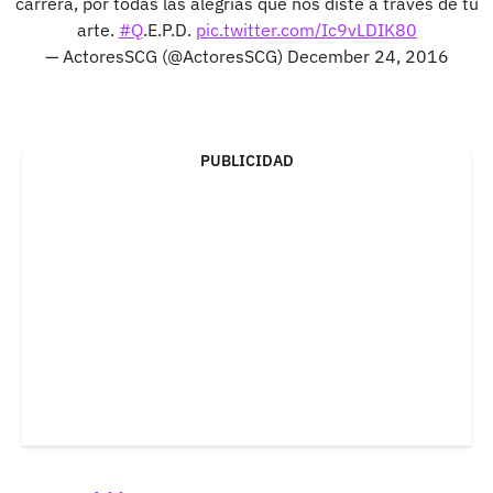
carrera, por todas las alegrías que nos diste a través de tu
arte.
#Q
.E.P.D.
pic.twitter.com/Ic9vLDIK80
— ActoresSCG (@ActoresSCG)
December 24, 2016
PUBLICIDAD