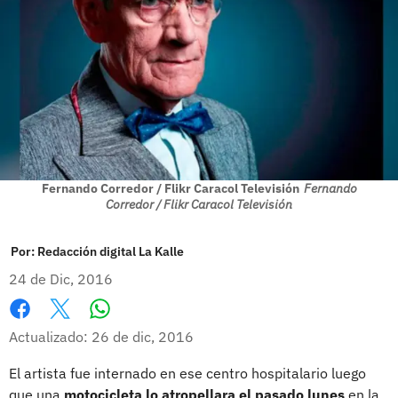
Fernando Corredor / Flikr Caracol Televisión
Fernando
Corredor / Flikr Caracol Televisión
Por:
Redacción digital La Kalle
24 de Dic, 2016
Whatsapp
Facebook
X
Actualizado: 26 de dic, 2016
El artista fue internado en ese centro hospitalario luego
que una
motocicleta
lo atropellara
el pasado lunes
en la