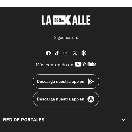
Síguenos en:
facebook
tiktok
instagram
twitter
google
youtube-
Más contenido en
footer
Descarga nuestra app en
Descarga nuestra app en
RED DE PORTALES