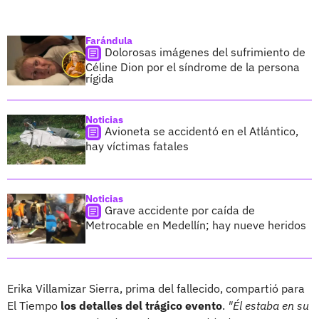
Farándula
Dolorosas imágenes del sufrimiento de
Céline Dion por el síndrome de la persona
rígida
Noticias
Avioneta se accidentó en el Atlántico,
hay víctimas fatales
Noticias
Grave accidente por caída de
Metrocable en Medellín; hay nueve heridos
Erika Villamizar Sierra, prima del fallecido, compartió para
El Tiempo
los detalles del trágico evento
.
"Él estaba en su