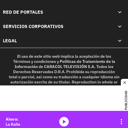
RED DE PORTALES
SERVICIOS CORPORATIVOS
LEGAL
El uso de este sitio web implica la aceptación de los
Términos y condiciones
y
Políticas de Tratamiento de la
Información
de
CARACOL TELEVISIÓN S.A.
Todos los
Derechos Reservados D.R.A. Prohibida su reproducción
total o parcial, así como su traducción a cualquier idioma sin
autorización escrita de su titular. Reproduction in whole or
c
in part, or translation without written permission is
prohibited. All rights reserved 2025.
PUBLICIDAD
MIEMBRO DE:
media-icon
La Kalle