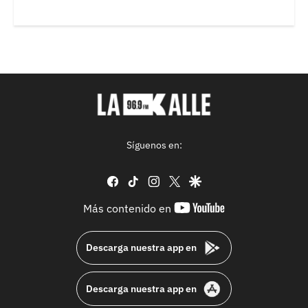
Síguenos en:
facebook
tiktok
instagram
twitter
google
youtube-
Más contenido en
footer
Descarga nuestra app en
Descarga nuestra app en