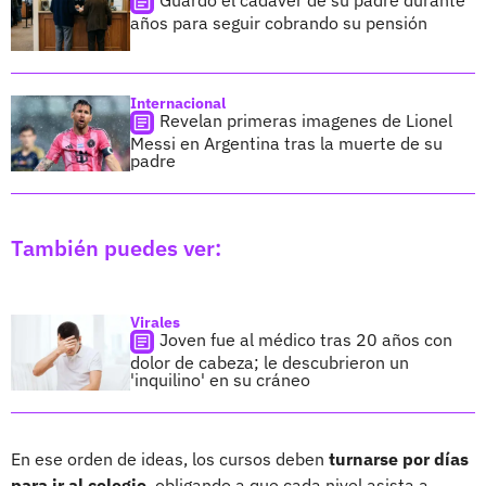
años para seguir cobrando su pensión
Internacional
Revelan primeras imagenes de Lionel
Messi en Argentina tras la muerte de su
padre
También puedes ver:
Virales
Joven fue al médico tras 20 años con
dolor de cabeza; le descubrieron un
'inquilino' en su cráneo
En ese orden de ideas, los cursos deben
turnarse por días
para ir al colegio
, obligando a que cada nivel asista a