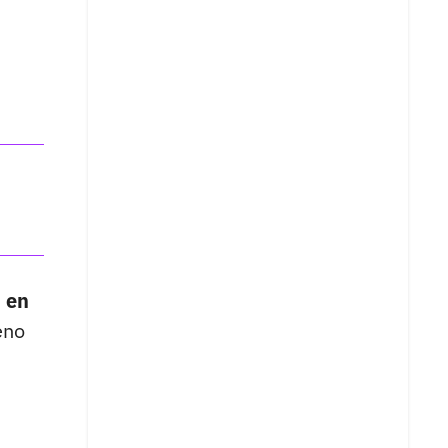
,
en
eno