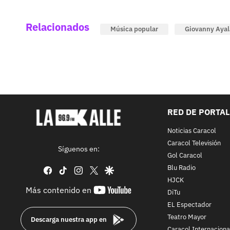
Relacionados
Música popular
Giovanny Ayal
RED DE PORTA
Noticias Caracol
Caracol Televisión
Síguenos en:
Gol Caracol
Blu Radio
facebook
tiktok
instagram
twitter
google
HJCK
youtube-
Más contenido en
DiTu
footer
EL Espectador
Teatro Mayor
Descarga nuestra app en
Caracol Internaciona