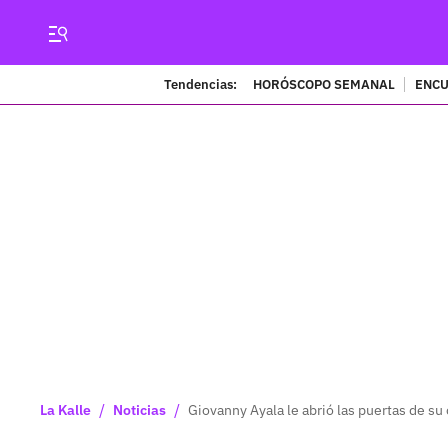
Tendencias:
HORÓSCOPO SEMANAL
ENCU
/
/
La Kalle
Noticias
Giovanny Ayala le abrió las puertas de su 