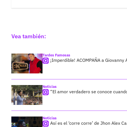
Vea también:
Tardes Famosas
¡Imperdible! ACOMPAÑA a Giovanny 
Noticias
“El amor verdadero se conoce cuando
Noticias
Así es el ‘corre corre’ de Jhon Alex C