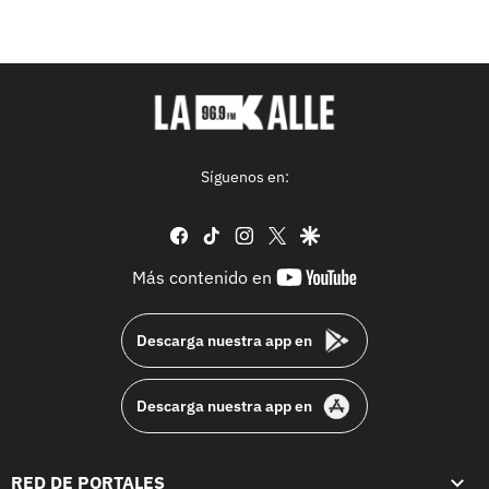
Síguenos en:
facebook
tiktok
instagram
twitter
google
youtube-
Más contenido en
footer
Descarga nuestra app en
Descarga nuestra app en
RED DE PORTALES