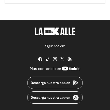
Síguenos en:
facebook
tiktok
instagram
twitter
google
youtube-
Más contenido en
footer
Descarga nuestra app en
Descarga nuestra app en