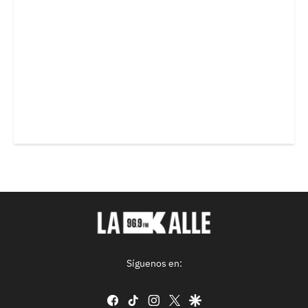
Síguenos en:
facebook
tiktok
instagram
twitter
google