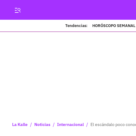
Tendencias:
HORÓSCOPO SEMANAL
/
/
/
La Kalle
Noticias
Internacional
El escándalo poco conoc