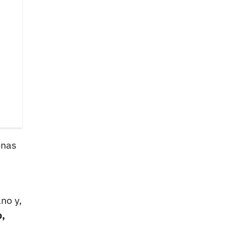
onas
no y,
,