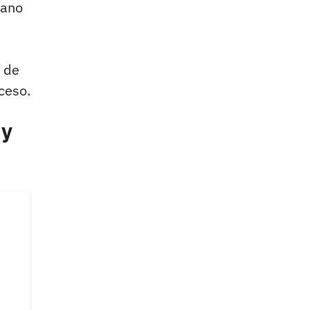
cano
a de
ceso.
 y