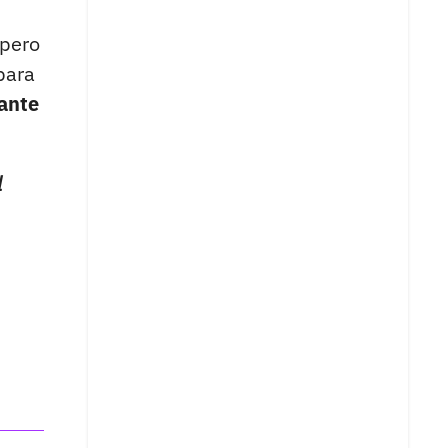
 pero
para
mante
l