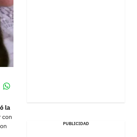
Whatsapp
k
ó la
r con
PUBLICIDAD
ron