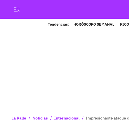
Tendencias:
HORÓSCOPO SEMANAL
PICO
/
/
/
La Kalle
Noticias
Internacional
Impresionante ataque de