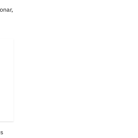
onar,
s