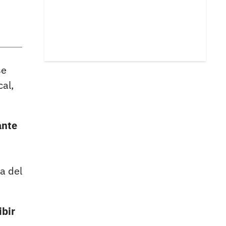
se
cal,
ante
a del
ibir