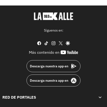
Síguenos en:
facebook
tiktok
instagram
twitter
google
youtube-
Más contenido en
footer
Descarga nuestra app en
Descarga nuestra app en
RED DE PORTALES