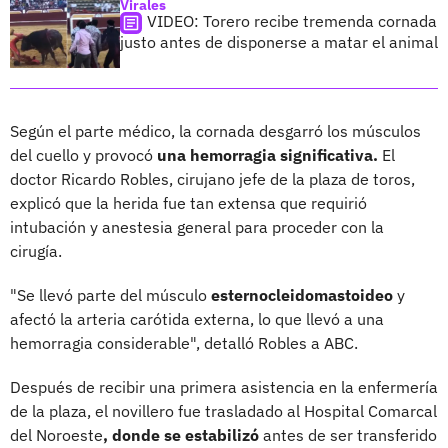
Virales
VIDEO: Torero recibe tremenda cornada
justo antes de disponerse a matar el animal
Según el parte médico, la cornada desgarró los músculos
del cuello y provocó
una hemorragia significativa.
El
doctor Ricardo Robles, cirujano jefe de la plaza de toros,
explicó que la herida fue tan extensa que requirió
intubación y anestesia general para proceder con la
cirugía.
"Se llevó parte del músculo
esternocleidomastoideo
y
afectó la arteria carótida externa, lo que llevó a una
hemorragia considerable", detalló Robles a ABC.
Después de recibir una primera asistencia en la enfermería
de la plaza, el novillero fue trasladado al Hospital Comarcal
del Noroeste
, donde se estabilizó
antes de ser transferido