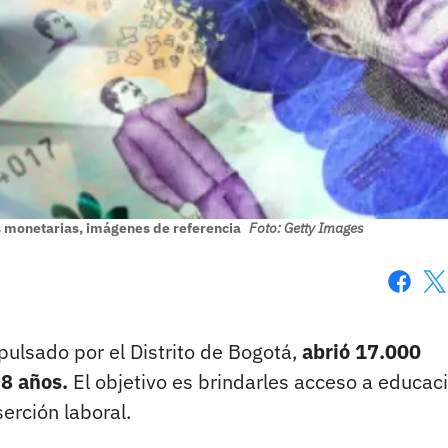
s monetarias, imágenes de referencia
Foto: Getty Images
Faceboo
X
mpulsado por el Distrito de Bogotá,
abrió 17.000
8 años.
El objetivo es brindarles acceso a educac
serción laboral.