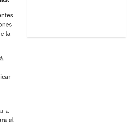
entes
iones
e la
á,
icar
ar a
ra el