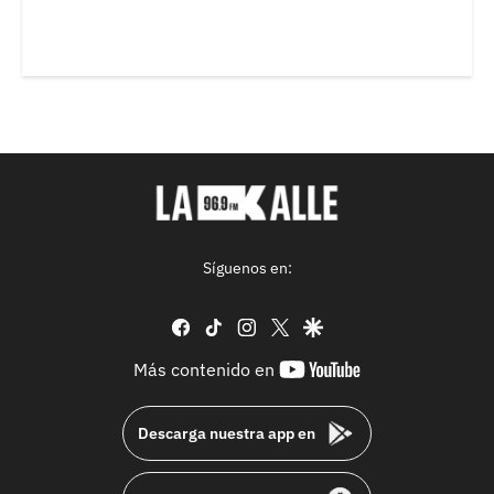
Síguenos en:
facebook
tiktok
instagram
twitter
google
youtube-
Más contenido en
footer
Descarga nuestra app en