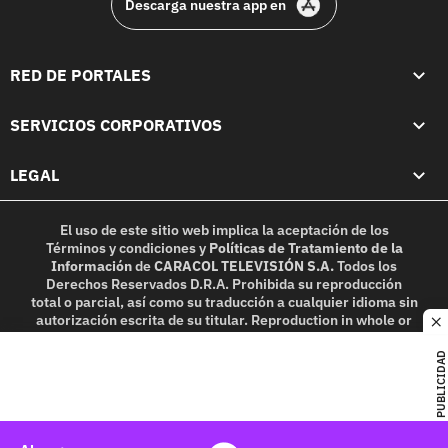
Descarga nuestra app en
RED DE PORTALES
SERVICIOS CORPORATIVOS
LEGAL
El uso de este sitio web implica la aceptación de los
Términos y condiciones
y
Políticas de Tratamiento de la
Información
de
CARACOL TELEVISIÓN S.A.
Todos los
Derechos Reservados D.R.A. Prohibida su reproducción
total o parcial, así como su traducción a cualquier idioma sin
autorización escrita de su titular. Reproduction in whole or
c
in part, or translation without written permission is
prohibited. All rights reserved 2025.
PUBLICIDAD
MIEMBRO DE: