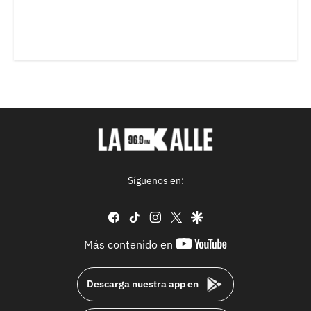
Síguenos en:
facebook
tiktok
instagram
twitter
google
youtube-
Más contenido en
footer
Descarga nuestra app en