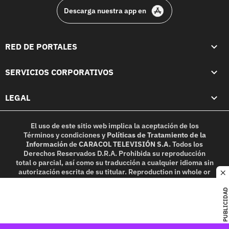
Descarga nuestra app en
RED DE PORTALES
SERVICIOS CORPORATIVOS
LEGAL
El uso de este sitio web implica la aceptación de los
Términos y condiciones
y
Políticas de Tratamiento de la
Información
de
CARACOL TELEVISIÓN S.A.
Todos los
Derechos Reservados D.R.A. Prohibida su reproducción
total o parcial, así como su traducción a cualquier idioma sin
autorización escrita de su titular. Reproduction in whole or
c
in part, or translation without written permission is
prohibited. All rights reserved 2025.
PUBLICIDAD
MIEMBRO DE: