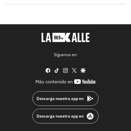
Síguenos en:
facebook
tiktok
instagram
twitter
google
youtube-
Más contenido en
footer
Descarga nuestra app en
Descarga nuestra app en