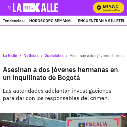
EN VIVO
Mira Todos Nuestros Programa
Tendencias:
HORÓSCOPO SEMANAL
ENCUENTRAN A SILLETER
PUBLICIDAD
/
/
/
La Kalle
Noticias
Judiciales
Asesinan a dos jóvenes hermana
Asesinan a dos jóvenes hermanas en
un inquilinato de Bogotá
Las autoridades adelantan investigaciones
para dar con los responsables del crimen.