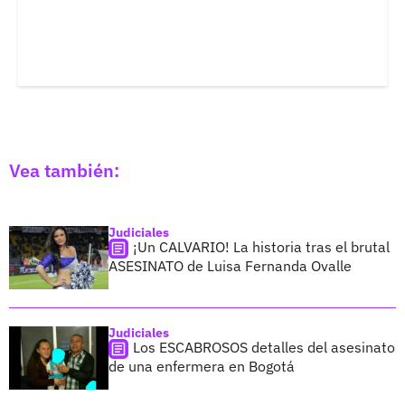
Vea también:
Judiciales
¡Un CALVARIO! La historia tras el brutal
ASESINATO de Luisa Fernanda Ovalle
Judiciales
Los ESCABROSOS detalles del asesinato
de una enfermera en Bogotá