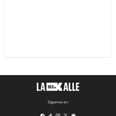
Síguenos en:
facebook
tiktok
instagram
twitter
google