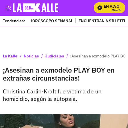
EN VIVO
Mira Todos 
Tendencias:
HORÓSCOPO SEMANAL
ENCUENTRAN A SILLETER
PUBLICIDAD
/
/
/
La Kalle
Noticias
Judiciales
¡Asesinan a exmodelo PLAY BOY 
¡Asesinan a exmodelo PLAY BOY en
extrañas circunstancias!
Christina Carlin-Kraft fue víctima de un
homicidio, según la autopsia.