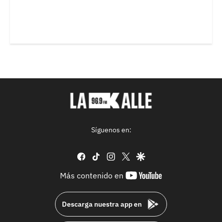
Síguenos en:
facebook
tiktok
instagram
twitter
google
youtube-
Más contenido en
footer
Descarga nuestra app en