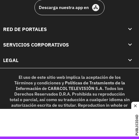
Descarga nuestra app en
RED DE PORTALES
SERVICIOS CORPORATIVOS
LEGAL
El uso de este sitio web implica la aceptación de los
Términos y condiciones
y
Políticas de Tratamiento de la
Información
de
CARACOL TELEVISIÓN S.A.
Todos los
Derechos Reservados D.R.A. Prohibida su reproducción
total o parcial, así como su traducción a cualquier idioma sin
autorización escrita de su titular. Reproduction in whole or
c
in part, or translation without written permission is
prohibited. All rights reserved 2025.
PUBLICIDAD
MIEMBRO DE: