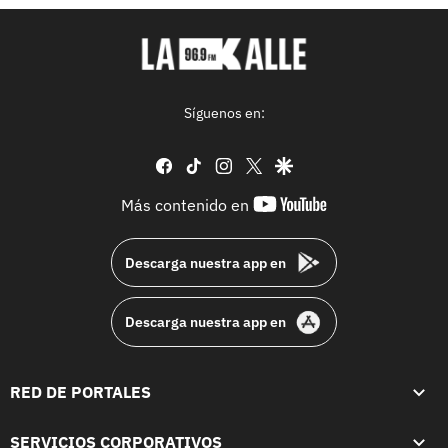
Síguenos en:
facebook
tiktok
instagram
twitter
google
youtube-
Más contenido en
footer
Descarga nuestra app en
Descarga nuestra app en
RED DE PORTALES
SERVICIOS CORPORATIVOS