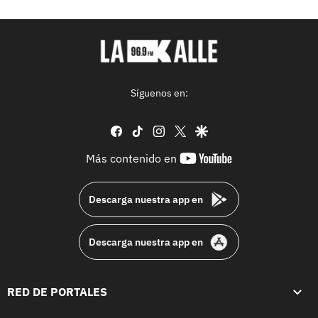
Síguenos en:
facebook
tiktok
instagram
twitter
google
youtube-
Más contenido en
footer
Descarga nuestra app en
Descarga nuestra app en
RED DE PORTALES