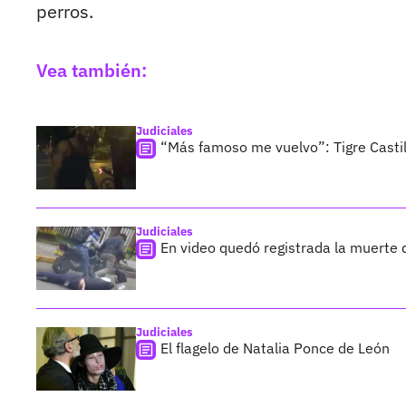
perros.
Vea también:
Judiciales
“Más famoso me vuelvo”: Tigre Casti
Judiciales
En video quedó registrada la muerte 
Judiciales
El flagelo de Natalia Ponce de León