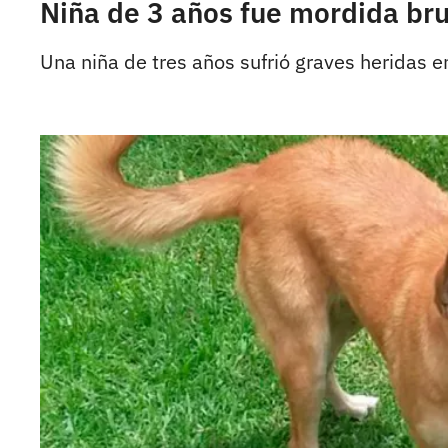
Niña de 3 años fue mordida bru
Una niña de tres años sufrió graves heridas e