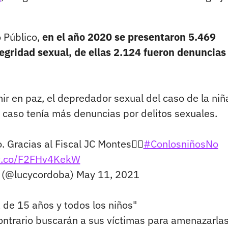
o Público,
en el año 2020 se presentaron 5.469
tegridad sexual, de ellas 2.124 fueron denuncias
ir en paz, el depredador sexual del caso de la niñ
n caso tenía más denuncias por delitos sexuales.
 Gracias al Fiscal JC Montes👇🏻
#ConlosniñosNo
/t.co/F2FHv4KekW
 (@lucycordoba)
May 11, 2021
a de 15 años y todos los niños"
contrario buscarán a sus víctimas para amenazarlas