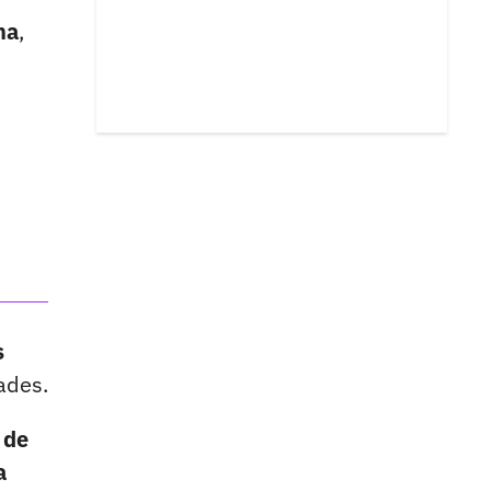
ma
,
s
ades.
 de
a