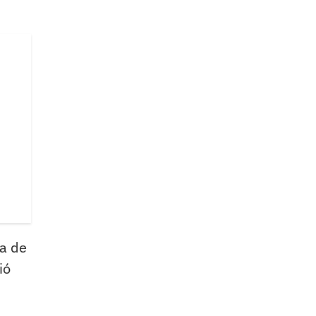
ña de
ió