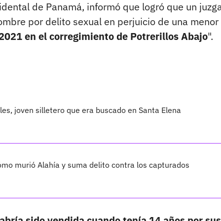
ccidental de Panamá, informó que logró que un juzg
ombre por delito sexual en perjuicio de una menor
2021 en el corregimiento de Potrerillos Abajo
".
les, joven silletero que era buscado en Santa Elena
cómo murió Alahía y suma delito contra los capturados
abría sido vendida cuando tenía 14 años por sus