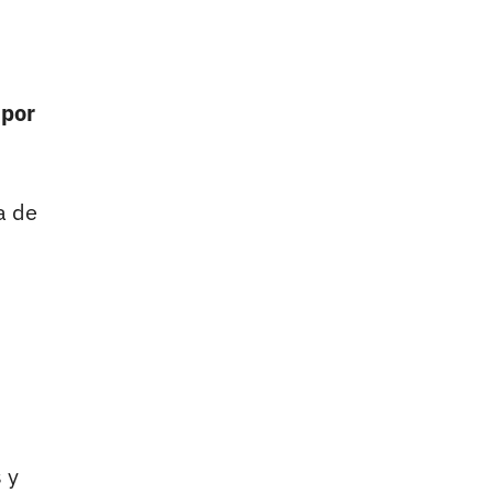
 por
a de
 y