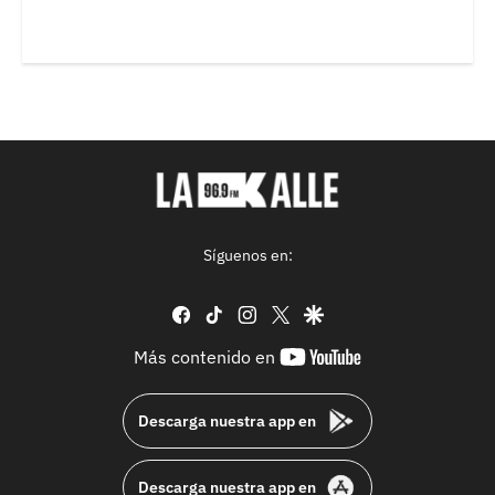
Síguenos en:
facebook
tiktok
instagram
twitter
google
youtube-
Más contenido en
footer
Descarga nuestra app en
Descarga nuestra app en