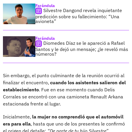
Farándula
Silvestre Dangond revela inquietante
predicción sobre su fallecimiento: “Una
avioneta”
Farándula
Diomedes Díaz se le apareció a Rafael
Santos y le dejó un mensaje; ¿le reveló más
números?
Sin embargo, el punto culminante de la reunión ocurrió al
finalizar el encuentro,
cuando los asistentes salieron del
establecimiento
. Fue en ese momento cuando Delis
Corrales se encontró con una camioneta Renault Arkana
estacionada frente al lugar.
Inicialmente,
la mujer no comprendió que el automóvil
era para ella
, hasta que uno de los presentes le confirmó
el origen del detalle:
“De parte de tu hijo Silvestre”.