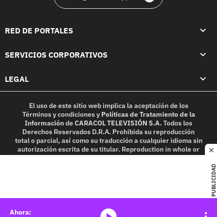
RED DE PORTALES
SERVICIOS CORPORATIVOS
LEGAL
El uso de este sitio web implica la aceptación de los
Términos y condiciones
y
Políticas de Tratamiento de la
Información
de
CARACOL TELEVISIÓN S.A.
Todos los
Derechos Reservados D.R.A. Prohibida su reproducción
total o parcial, así como su traducción a cualquier idioma sin
autorización escrita de su titular. Reproduction in whole or
c
in part, or translation without written permission is
prohibited. All rights reserved 2025.
PUBLICIDAD
MIEMBRO DE:
media-icon