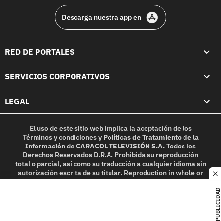
Descarga nuestra app en
RED DE PORTALES
SERVICIOS CORPORATIVOS
LEGAL
El uso de este sitio web implica la aceptación de los
Términos y condiciones
y
Políticas de Tratamiento de la
Información
de
CARACOL TELEVISIÓN S.A.
Todos los
Derechos Reservados D.R.A. Prohibida su reproducción
total o parcial, así como su traducción a cualquier idioma sin
autorización escrita de su titular. Reproduction in whole or
c
in part, or translation without written permission is
prohibited. All rights reserved 2025.
PUBLICIDAD
MIEMBRO DE: